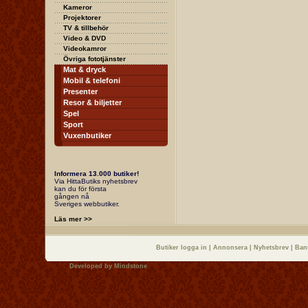
Kameror
Projektorer
TV & tillbehör
Video & DVD
Videokamror
Övriga fototjänster
Mat & dryck
Mobil & telefoni
Presenter
Resor & biljetter
Spel
Sport
Vuxenbutiker
Informera 13.000 butiker!
Via HittaButiks nyhetsbrev
kan du för första
gången nå
Sveriges webbutiker.
Läs mer >>
Butiker logga in
|
Annonsera
|
Nyhetsbrev
|
Ban
Developed by
Mindstone