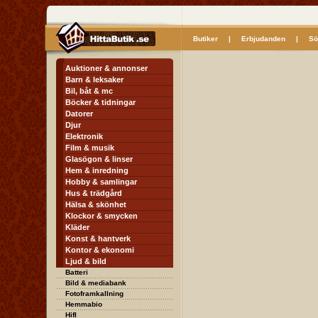
Butiker
|
Erbjudanden
|
Sö
Auktioner & annonser
Barn & leksaker
Bil, båt & mc
Böcker & tidningar
Datorer
Djur
Elektronik
Film & musik
Glasögon & linser
Hem & inredning
Hobby & samlingar
Hus & trädgård
Hälsa & skönhet
Klockor & smycken
Kläder
Konst & hantverk
Kontor & ekonomi
Ljud & bild
Batteri
Bild & mediabank
Fotoframkallning
Hemmabio
HifI