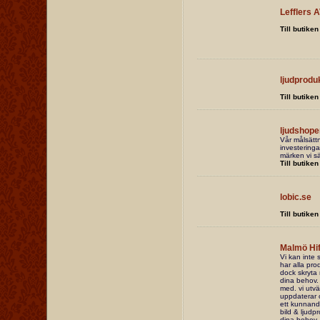
Lefflers 
Till butiken
ljudprodu
Till butiken
ljudshope
Vår målsättn
investeringa
märken vi sä
Till butiken
lobic.se
Till butiken
Malmö Hif
Vi kan inte s
har alla prod
dock skryta 
dina behov. 
med. vi utv
uppdaterar 
ett kunnande
bild & ljudp
dina behov. 