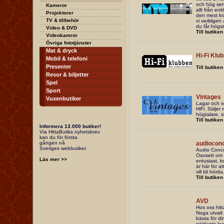
och hög serv
Kameror
allt från en
Projektorer
den mest krä
TV & tillbehör
vi verklige
du får högsta
Video & DVD
Till butiken
Videokamror
Övriga fototjänster
Mat & dryck
Hi-Fi Klu
Mobil & telefoni
Presenter
Till butiken
Resor & biljetter
Spel
Sport
Vintages
Vuxenbutiker
Lagar och se
HiFi. Säljer
högtalare, s
Till butiken
Informera 13.000 butiker!
Via HittaButiks nyhetsbrev
kan du för första
gången nå
audioconc
Sveriges webbutiker.
Audio Concep
Oavsett om d
Läs mer >>
entusiast, k
är här för a
vill bli hörda
Till butiken
AVD
Hos oss hitt
Noga utvalt 
bästa för di
nöjdaste ku