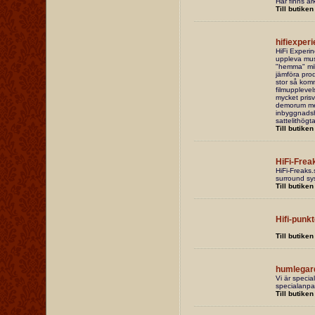
Här finns ar
Till butiken
hifiexper
HiFi Experin
uppleva mus
"hemma" milj
jämföra prod
stor så komm
filmupplevel
mycket prisv
demorum med
inbyggnadsh
sattelithögta
Till butiken
HiFi-Frea
HiFi-Freaks.s
surround sys
Till butiken
Hifi-punk
Till butiken
humlegar
Vi är speci
specialanpas
Till butiken