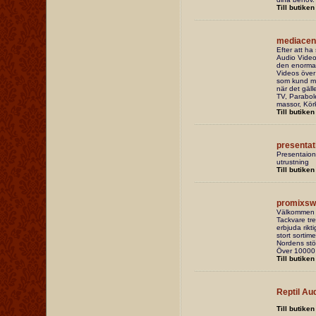
Till butiken
mediacen
Efter att h
Audio Video 
den enorma 
Videos över
som kund me
när det gälle
TV, Parabole
massor, Kör
Till butiken
presentat
Presentaions
utrustning
Till butiken
promixsw
Välkommen at
Tackvare tre
erbjuda rikti
stort sortim
Nordens stör
Över 10000 
Till butiken
Reptil Au
Till butiken