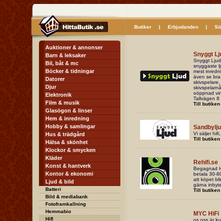
Butiker
|
Erbjudanden
|
Sö
Auktioner & annonser
Snyggt Lj
Barn & leksaker
Snyggt Ljud
Bil, båt & mc
snyggaste lj
Böcker & tidningar
mest inredni
även se bra 
Datorer
skivspelare,
Djur
skivspelarn
oöppnad vinta
Elektronik
Tallvägen 8 
Film & musik
Till butiken
Glasögon & linser
Hem & inredning
Hobby & samlingar
Sandbylj
Vi säljer hi
Hus & trädgård
Till butiken
Hälsa & skönhet
Klockor & smycken
Kläder
Rehifi.se
Konst & hantverk
Begagnad HiF
Kontor & ekonomi
betala 30-80
att köpet bl
Ljud & bild
gärna inbyt
Batteri
Till butiken
Bild & mediabank
Fotoframkallning
Hemmabio
MYC HiFi
HifI
os oss är k