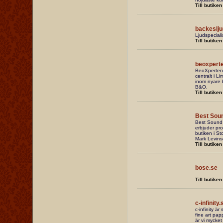
Till butiken
backeslj
Ljudspeciali
Till butiken
beoxpert
BeoXperten 
centralt i L
inom nyare b
B&O.
Till butiken
Best Sou
Best Sound 
erbjuder pro
butiken i St
Mark Levins
Till butiken
bose.se
Till butiken
c-infinity.
c-infinity är
fine art pap
är vi mycket