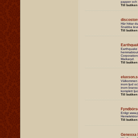
papper och
Till butiken
discostor
Här hittar d
Snabba leve
Till butiken
Earthqua
Earthquake 
hemmabioutr
Corporations
Markaryd.
Till butiken
eluxson.s
Välkommen ti
inom ljud och
inom bransc
komplett lju
Till butiken
Fyndbörs
Enligt www.pr
Hemelektroni
Till butiken
Genexxa 