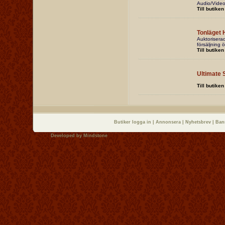
Audio/Video
Till butiken
Tonläget H
Auktoriserad
försäljning 
Till butiken
Ultimate 
Till butiken
Butiker logga in
|
Annonsera
|
Nyhetsbrev
|
Ban
Developed by
Mindstone