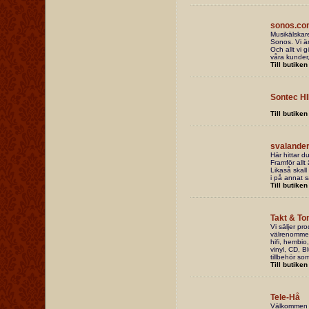
sonos.co
Musikälskare
Sonos. Vi är
Och allt vi 
våra kunder,
Till butiken
Sontec HI
Till butiken
svalande
Här hittar d
Framför allt 
Likaså skall
i på annat s
Till butiken
Takt & To
Vi säljer pr
välrenommer
hifi, hembio
vinyl, CD, B
tillbehör so
Till butiken
Tele-Hå
Välkommen ti