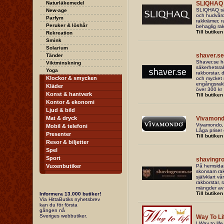
Naturläkemedel
SLIQHAQ
SLIQHAQ säl
New-age
och hudvård 
Parfym
rakkrämer, r
Peruker & löshår
behaglig ra
Till butiken
Rekreation
Smink
Solarium
shaver.se 
Tänder
Shaver.se ha
Viktminskning
säkerhetsrak
Yoga
rakborstar, 
Klockor & smycken
och mycket 
engångsrakhy
Kläder
över 300 kr
Konst & hantverk
Till butiken
Kontor & ekonomi
Ljud & bild
Mat & dryck
Vivamon
Vivamondo, f
Mobil & telefoni
Låga priser
Presenter
Till butiken
Resor & biljetter
Spel
Sport
shavingr
Vuxenbutiker
På hemsidan 
skonsam rak
självklart v
rakborstar, 
mängder av t
Till butiken
Informera 13.000 butiker!
Via HittaButiks nyhetsbrev
kan du för första
gången nå
Sveriges webbutiker.
Way To Lif
I Way to lif