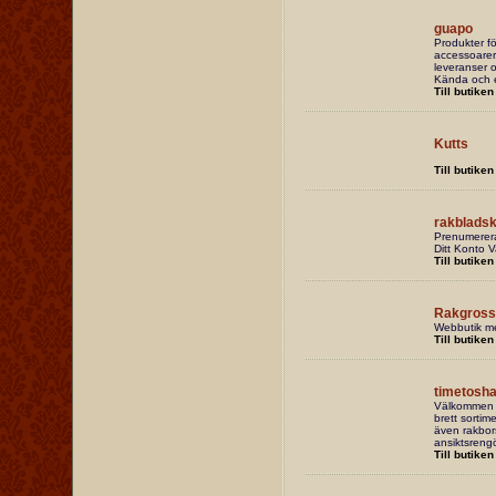
guapo
Produkter f
accessoarer,
leveranser o
Kända och e
Till butiken
Kutts
Till butiken
rakbladsk
Prenumerera
Ditt Konto 
Till butiken
Rakgross
Webbutik med
Till butiken
timetosh
Välkommen ti
brett sortime
även rakbors
ansiktsrengö
Till butiken