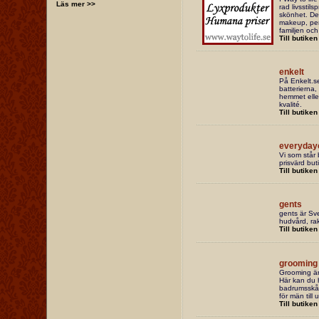
Läs mer >>
rad livsstil
skönhet. De 
makeup, per
familjen oc
Till butiken
enkelt
På Enkelt.s
batterierna
hemmet elle
kvalité.
Till butiken
everyday
Vi som står
prisvärd but
Till butiken
gents
gents är Sve
hudvård, ra
Till butiken
grooming
Grooming är
Här kan du h
badrumsskåp
för män till 
Till butiken