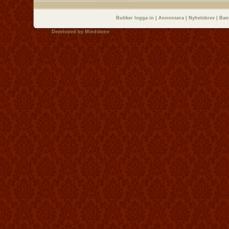
Butiker logga in
|
Annonsera
|
Nyhetsbrev
|
Ban
Developed by
Mindstone