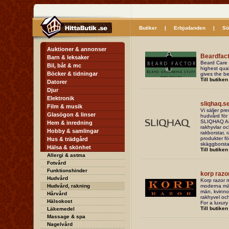
Butiker
|
Erbjudanden
|
Sö
Auktioner & annonser
Beardfact
Barn & leksaker
Beard Care 
Bil, båt & mc
highest qual
Böcker & tidningar
gives the be
Till butiken
Datorer
Djur
Elektronik
sliqhaq.s
Film & musik
Vi säljer p
Glasögon & linser
hudvård för
SLIQHAQ Acad
Hem & inredning
rakhyvlar o
Hobby & samlingar
rakborstar, 
produkter f
Hus & trädgård
skäggborsta
Hälsa & skönhet
Till butiken
Allergi & astma
Fotvård
Funktionshinder
korp razo
Hudvård
Korp razor 
Hudvård, rakning
moderna män
män, kvinnor
Hårvård
rakhyvel och
Hälsokost
For a luxury
Till butiken
Läkemedel
Massage & spa
Nagelvård