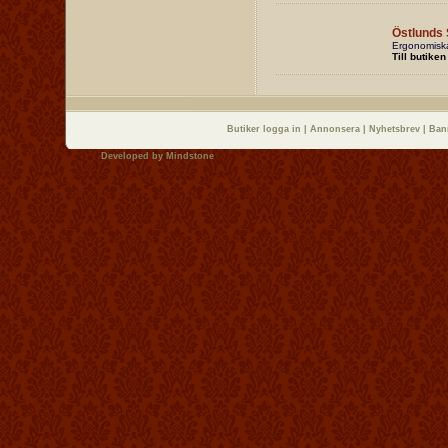
Östlunds 
Ergonomiska 
Till butiken
Butiker logga in
|
Annonsera
|
Nyhetsbrev
|
Ban
Developed by
Mindstone