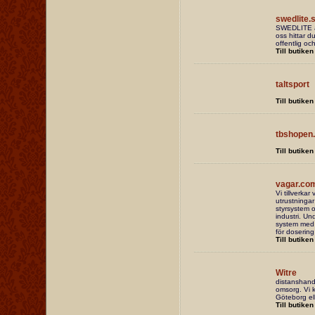
swedlite.
SWEDLITE är 
oss hittar 
offentlig oc
Till butiken
taltsport
Till butiken
tbshopen
Till butiken
vagar.co
Vi tillverkar
utrustninga
styrsystem o
industri. Un
system med
för dosering
Till butiken
Witre
distanshande
omsorg. Vi k
Göteborg ell
Till butiken