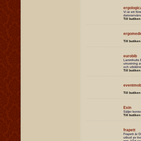
ergologic
Vi är ett för
datoranvänd
Till butiken
ergomedi
Till butiken
eurobib
Lammhults B
utrustning av
och utbildni
Till butiken
eventmob
Till butiken
Exin
Säljer kontor
Till butiken
frapett
Frapett är D
utbud av kva
mm. Vårt so