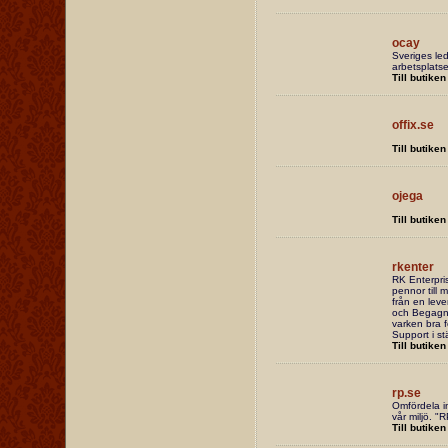
ocay
Sveriges led
arbetsplatse
Till butiken
offix.se
Till butiken
ojega
Till butiken
rkenter
RK Enterprise
pennor till m
från en lev
och Begagna
varken bra f
Support i stä
Till butiken
rp.se
Omfördela i
vår miljö. "R
Till butiken