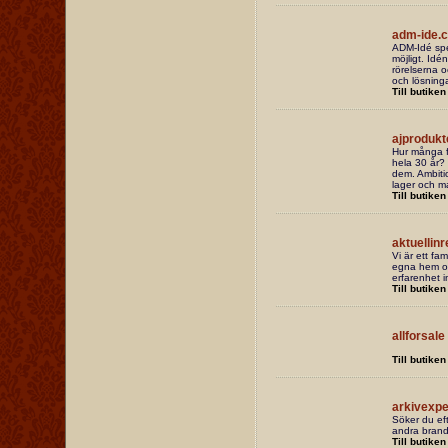
adm-ide.
ADM-Idé spec
möjligt. Idé
rörelserna o
och lösninga
Till butiken
ajprodukt
Hur många fö
hela 30 år? 
dem. Ambitio
lager och ma
Till butiken
aktuellin
Vi är ett fa
egna hem och
erfarenhet 
Till butiken
allforsale
Till butiken
arkivexpe
Söker du ef
andra brand
Till butiken