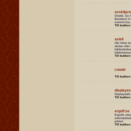
avskiljare
Grattis. Du h
Barriärer) V
extremt bra 
Till butiken
axiell
Här hittar d
skolan eller
biblioteksbr
bibliotekss
Till butiken
cowab
Till butiken
displayex
Displayställ
Till butiken
ergoff.se
Ergoffs visi
arbetsplatse
jobbet.
Till butiken