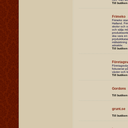
Till butiken
Frimeko
Frimeko star
Halland. Fri
skolor och of
och sälja möb
produktsorti
ska vara en 
produktkatal
målsättning 
attraktiv.
Till butiken
Företags
Företagsväx
fokuserat på
växter och k
Till butiken
Gordons
Till butiken
grunt.se
Till butiken