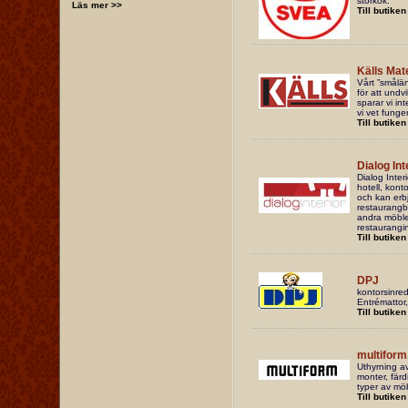
storkök.
Läs mer >>
Till butiken
Källs Mat
Vårt ”smålän
för att undv
sparar vi in
vi vet funge
Till butiken
Dialog Int
Dialog Inter
hotell, konto
och kan erbj
restaurangbo
andra möbler
restaurangi
Till butiken
DPJ
kontorsinre
Entrémattor,
Till butiken
multiform
Uthyrning av
monter, färd
typer av möb
Till butiken