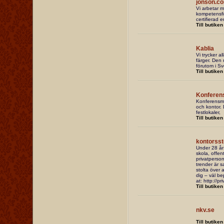
jonson.c
Vi arbetar m
kompetensför
certifierad 
Till butiken
Kablia
Vi trycker al
färger. Den 
förutom i Sv
Till butiken
Konferen
Konferensmöb
och kontor. 
festlokaler,
Till butiken
kontorsst
Under 28 år h
skola, offent
privatperson
trender är s
stolta över a
dig – väl be
at: http://p
Till butiken
nkv.se
Till butiken