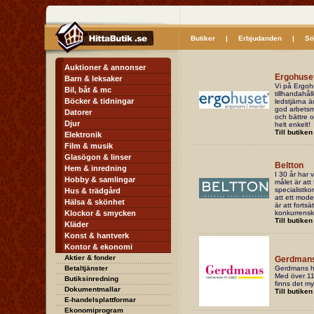
Butiker
|
Erbjudanden
|
Sö
Auktioner & annonser
Ergohuse
Barn & leksaker
Vi på Ergoh
Bil, båt & mc
tillhandahål
Böcker & tidningar
ledstjärna ä
god arbetsmi
Datorer
och bättre oc
Djur
helt enkelt!
Till butiken
Elektronik
Film & musik
Glasögon & linser
Beltton
Hem & inredning
I 30 år har 
Hobby & samlingar
målet är att
specialistk
Hus & trädgård
att ett mode
Hälsa & skönhet
är att fortsä
Klockor & smycken
konkurrenskr
Till butiken
Kläder
Konst & hantverk
Kontor & ekonomi
Aktier & fonder
Gerdmans
Betaltjänster
Gerdmans har
Med över 110
Butiksinredning
finns det my
Dokumentmallar
Till butiken
E-handelsplattformar
Ekonomiprogram