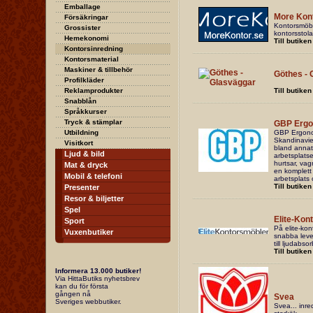
Emballage
More Kon
Försäkringar
Kontorsmöble
Grossister
kontorsstola
Hemekonomi
Till butiken
Kontorsinredning
Kontorsmaterial
Maskiner & tillbehör
Göthes - 
Profilkläder
Reklamprodukter
Till butiken
Snabblån
Språkkurser
Tryck & stämplar
GBP Ergo
Utbildning
GBP Ergonom
Skandinavien
Visitkort
bland annat 
Ljud & bild
arbetsplatse
hurtsar, vag
Mat & dryck
en komplett
Mobil & telefoni
arbetsplats 
Till butiken
Presenter
Resor & biljetter
Spel
Elite-Kon
Sport
På elite-ko
Vuxenbutiker
snabba lever
till ljudabs
Till butiken
Informera 13.000 butiker!
Via HittaButiks nyhetsbrev
kan du för första
gången nå
Svea
Sveriges webbutiker.
Svea... inre