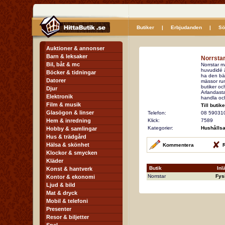
Butiker
|
Erbjudanden
|
Sö
Auktioner & annonser
Barn & leksaker
Norrsta
Bil, båt & mc
Norrstar m
huvudidé ä
Böcker & tidningar
ha den bäst
Datorer
mässor run
butiker oc
Djur
Arlandasta
Elektronik
handla och
Film & musik
Till butik
Glasögon & linser
Telefon:
08 59031
Hem & inredning
Klick:
7589
Kategorier:
Hushållsa
Hobby & samlingar
Hus & trädgård
Hälsa & skönhet
Kommentera
R
Klockor & smycken
Kläder
Butik
Inl
Konst & hantverk
Norrstar
Fys
Kontor & ekonomi
Ljud & bild
Mat & dryck
Mobil & telefoni
Presenter
Resor & biljetter