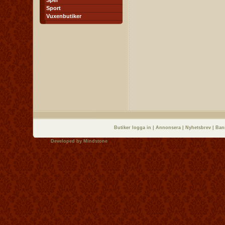
Spel
Sport
Vuxenbutiker
Butiker logga in
|
Annonsera
|
Nyhetsbrev
|
Ban
Developed by
Mindstone