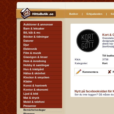
Butiker
|
Erbjudanden
|
Sö
Auktioner & annonser
Barn & leksaker
Bil, båt & mc
Kort & 
Böcker & tidningar
Gratulatio
Datorer
designade
direkt här
Djur
återförsälj
Elektronik
Film & musik
Till butik
Glasögon & linser
Klick:
3758
Hem & inredning
Kategorier:
Kort
Hobby & samlingar
Hus & trädgård
Kommentera
R
Hälsa & skönhet
Klockor & smycken
Kläder
Konst & hantverk
Kontor & ekonomi
Nytt på facebooksidan för 
Ljud & bild
Ser du inte loggen? Då måste du 
Mat & dryck
Mobil & telefoni
Presenter
Bemärkelsedagar
Blommor