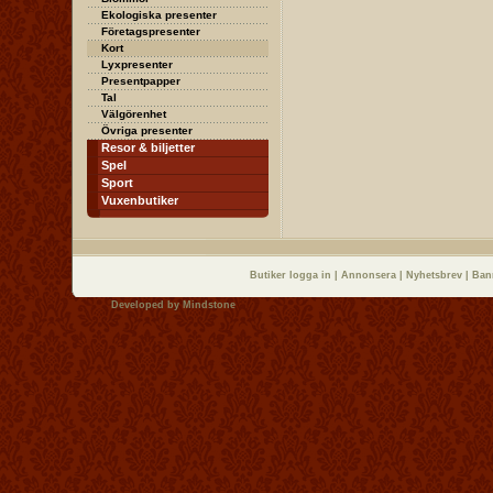
Ekologiska presenter
Företagspresenter
Kort
Lyxpresenter
Presentpapper
Tal
Välgörenhet
Övriga presenter
Resor & biljetter
Spel
Sport
Vuxenbutiker
Butiker logga in
|
Annonsera
|
Nyhetsbrev
|
Ban
Developed by
Mindstone