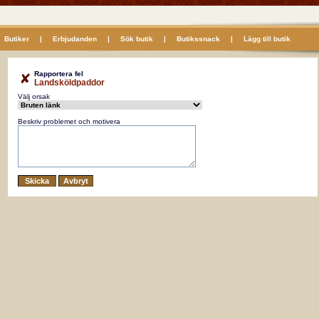
Butiker
|
Erbjudanden
|
Sök butik
|
Butikssnack
|
Lägg till butik
Rapportera fel
Landsköldpaddor
Välj orsak
Beskriv problemet och motivera