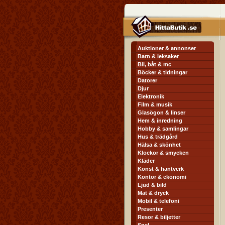
Auktioner & annonser
Barn & leksaker
Bil, båt & mc
Böcker & tidningar
Datorer
Djur
Elektronik
Film & musik
Glasögon & linser
Hem & inredning
Hobby & samlingar
Hus & trädgård
Hälsa & skönhet
Klockor & smycken
Kläder
Konst & hantverk
Kontor & ekonomi
Ljud & bild
Mat & dryck
Mobil & telefoni
Presenter
Resor & biljetter