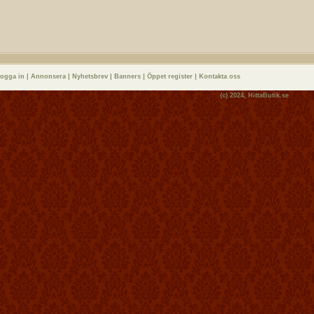
logga in
|
Annonsera
|
Nyhetsbrev
|
Banners
|
Öppet register
|
Kontakta oss
(c) 2024,
HittaButik.se