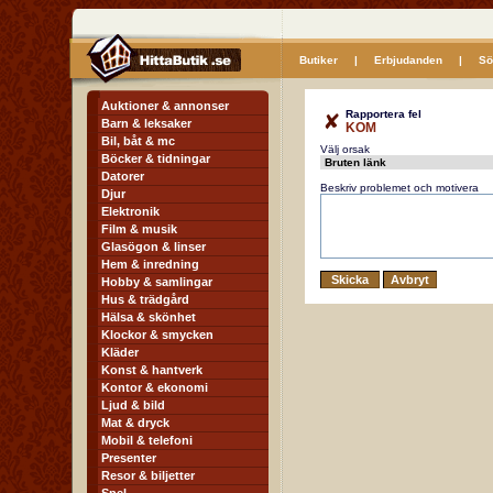
Butiker
|
Erbjudanden
|
Sö
Auktioner & annonser
Rapportera fel
Barn & leksaker
KOM
Bil, båt & mc
Välj orsak
Böcker & tidningar
Datorer
Beskriv problemet och motivera
Djur
Elektronik
Film & musik
Glasögon & linser
Hem & inredning
Hobby & samlingar
Hus & trädgård
Hälsa & skönhet
Klockor & smycken
Kläder
Konst & hantverk
Kontor & ekonomi
Ljud & bild
Mat & dryck
Mobil & telefoni
Presenter
Resor & biljetter