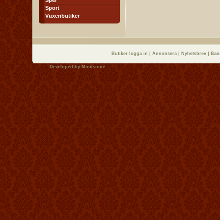
Spel
Sport
Vuxenbutiker
Butiker logga in
|
Annonsera
|
Nyhetsbrev
|
Ban
Developed by
Mindstone