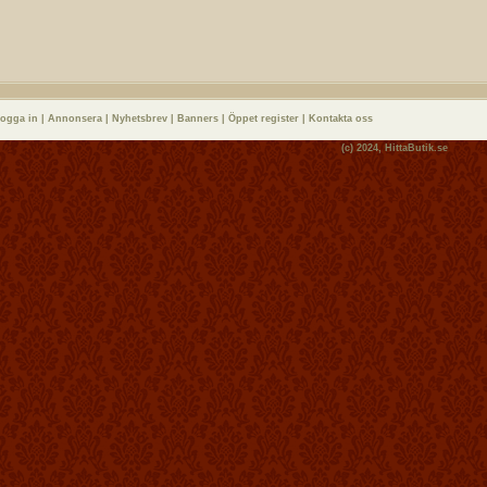
logga in
|
Annonsera
|
Nyhetsbrev
|
Banners
|
Öppet register
|
Kontakta oss
(c) 2024,
HittaButik.se