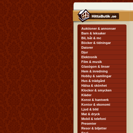
Auktioner & annonser
Barn & leksaker
Bil, båt & mc
Böcker & tidningar
Datorer
Djur
Elektronik
Film & musik
Glasögon & linser
Hem & inredning
Hobby & samlingar
Hus & trädgård
Hälsa & skönhet
Klockor & smycken
Kläder
Konst & hantverk
Kontor & ekonomi
Ljud & bild
Mat & dryck
Mobil & telefoni
Presenter
Resor & biljetter