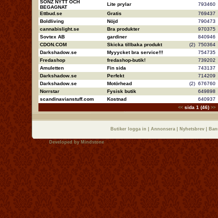
SONZ NYTT OCH
Lite prylar
79346
BEGAGNAT
Ettbud.se
Gratis
76943
Boldliving
Nöjd
79047
cannabislight.se
Bra produkter
97037
Sovtex AB
gardiner
84094
CDON.COM
Skicka tillbaka produkt
(2)
75036
Darkshadow.se
Myyycket bra service!!!
75473
Fredashop
fredashop-butik!
73920
Amuletten
Fin sida
74313
Darkshadow.se
Perfekt
71420
Darkshadow.se
Motörhead
(2)
67676
Norrstar
Fysisk butik
64989
scandinavianstuff.com
Kostnad
64093
sida 1 (46)
<<
>>
Butiker logga in
|
Annonsera
|
Nyhetsbrev
|
Ban
Developed by
Mindstone