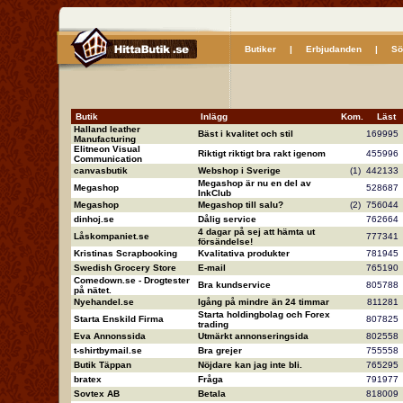
Butiker
|
Erbjudanden
|
Sö
Butik
Inlägg
Kom.
Läs
Halland leather
Bäst i kvalitet och stil
16999
Manufacturing
Elitneon Visual
Riktigt riktigt bra rakt igenom
45599
Communication
canvasbutik
Webshop i Sverige
(1)
44213
Megashop är nu en del av
Megashop
52868
InkClub
Megashop
Megashop till salu?
(2)
75604
dinhoj.se
Dålig service
76266
4 dagar på sej att hämta ut
Låskompaniet.se
77734
försändelse!
Kristinas Scrapbooking
Kvalitativa produkter
78194
Swedish Grocery Store
E-mail
76519
Comedown.se - Drogtester
Bra kundservice
80578
på nätet.
Nyehandel.se
Igång på mindre än 24 timmar
81128
Starta holdingbolag och Forex
Starta Enskild Firma
80782
trading
Eva Annonssida
Utmärkt annonseringsida
80255
t-shirtbymail.se
Bra grejer
75555
Butik Täppan
Nöjdare kan jag inte bli.
76529
bratex
Fråga
79197
Sovtex AB
Betala
81800