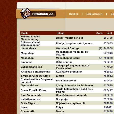
Butiker
|
Erbjudanden
|
Sö
Butik
Inlägg
Kom.
Läs
Halland leather
Bäst i kvalitet och stil
16973
Manufacturing
Elitneon Visual
Riktigt riktigt bra rakt igenom
45569
Communication
canvasbutik
Webshop i Sverige
(1)
44180
Megashop är nu en del av
Megashop
52834
InkClub
Megashop
Megashop till salu?
(2)
75567
dinhoj.se
Dålig service
76228
4 dagar på sej att hämta ut
Låskompaniet.se
77700
försändelse!
Kristinas Scrapbooking
Kvalitativa produkter
78156
Swedish Grocery Store
E-mail
76485
Comedown.se - Drogtester
Bra kundservice
80546
på nätet.
Nyehandel.se
Igång på mindre än 24 timmar
81092
Starta holdingbolag och Forex
Starta Enskild Firma
80749
trading
Eva Annonssida
Utmärkt annonseringsida
80223
t-shirtbymail.se
Bra grejer
75521
Butik Täppan
Nöjdare kan jag inte bli.
76497
bratex
Fråga
79161
Sovtex AB
Betala
81767