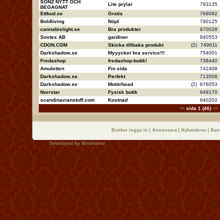
SONZ NYTT OCH
Lite prylar
79313
BEGAGNAT
Ettbud.se
Gratis
76909
Boldliving
Nöjd
79012
cannabislight.se
Bra produkter
97002
Sovtex AB
gardiner
84055
CDON.COM
Skicka tillbaka produkt
(2)
74961
Darkshadow.se
Myyycket bra service!!!
75400
Fredashop
fredashop-butik!
73844
Amuletten
Fin sida
74240
Darkshadow.se
Perfekt
71350
Darkshadow.se
Motörhead
(2)
67605
Norrstar
Fysisk butik
64917
scandinavianstuff.com
Kostnad
64020
sida 1 (46)
<<
>>
Butiker logga in
|
Annonsera
|
Nyhetsbrev
|
Ban
Developed by
Mindstone