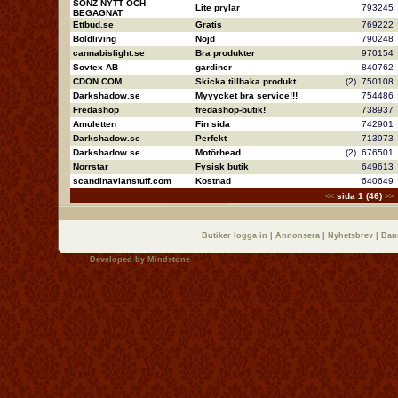
SONZ NYTT OCH
Lite prylar
79324
BEGAGNAT
Ettbud.se
Gratis
76922
Boldliving
Nöjd
79024
cannabislight.se
Bra produkter
97015
Sovtex AB
gardiner
84076
CDON.COM
Skicka tillbaka produkt
(2)
75010
Darkshadow.se
Myyycket bra service!!!
75448
Fredashop
fredashop-butik!
73893
Amuletten
Fin sida
74290
Darkshadow.se
Perfekt
71397
Darkshadow.se
Motörhead
(2)
67650
Norrstar
Fysisk butik
64961
scandinavianstuff.com
Kostnad
64064
sida 1 (46)
<<
>>
Butiker logga in
|
Annonsera
|
Nyhetsbrev
|
Ban
Developed by
Mindstone