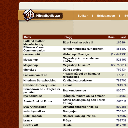
Butiker
|
Erbjudanden
|
Sö
Butik
Inlägg
Kom.
Läs
Halland leather
Bäst i kvalitet och stil
16986
Manufacturing
Elitneon Visual
Riktigt riktigt bra rakt igenom
45580
Communication
canvasbutik
Webshop i Sverige
(1)
44193
Megashop är nu en del av
Megashop
52846
InkClub
Megashop
Megashop till salu?
(2)
75581
dinhoj.se
Dålig service
76243
4 dagar på sej att hämta ut
Låskompaniet.se
77711
försändelse!
Kristinas Scrapbooking
Kvalitativa produkter
78170
Swedish Grocery Store
E-mail
76497
Comedown.se - Drogtester
Bra kundservice
80557
på nätet.
Nyehandel.se
Igång på mindre än 24 timmar
81106
Starta holdingbolag och Forex
Starta Enskild Firma
80761
trading
Eva Annonssida
Utmärkt annonseringsida
80235
t-shirtbymail.se
Bra grejer
75534
Butik Täppan
Nöjdare kan jag inte bli.
76508
bratex
Fråga
79173
Sovtex AB
Betala
81779