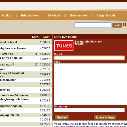
Butiker
|
Erbjudanden
|
Sök butik
|
Butikssnack
|
Lägg till butik
Kom.
Läst
Skriv nytt inlägg
Berätta din åsikt om
litet och stil
169601
TUNES
ktigt bra rakt igenom
455605
i Sverige
(1)
441699
Rubrik
 är nu en del av
528247
Text
till salu?
(2)
755590
vice
762189
å sej att hämta ut
776917
se!
va produkter
781466
764770
service
805385
 mindre än 24 timmar
810832
ldingbolag och Forex
807384
annonseringsida
802132
Ditt namn
r
755125
n jag inte bli.
764885
791523
Vi på HittaButik.se förbehåller oss rätten att radera inlä
817595
som kan uppfattas som stötande, kränkande eller bryte