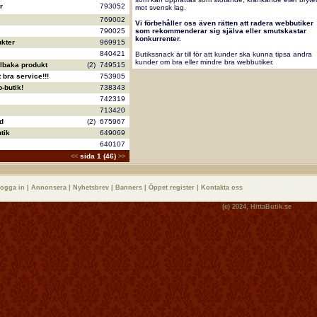
r
793052
mot svensk lag.
769002
Vi förbehåller oss även rätten att radera webbutiker
790025
som rekommenderar sig själva eller smutskastar
konkurrenter.
kter
969915
840421
Butikssnack är till för att kunder ska kunna tipsa andra
kunder om bra eller mindre bra webbutiker.
llbaka produkt
(2)
749515
bra service!!!
753905
-butik!
738343
742319
713420
d
(2)
675967
tik
649069
640107
sida 1 (46)
<<
>>
logga in
|
Annonsera
|
Nyhetsbrev
|
Banners
|
Öppet register
|
Kontakta oss
(c) 2024,
HittaButik.se