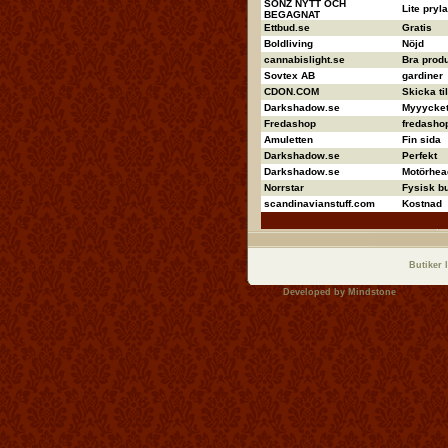
SONZ NYTT OCH
Lite pryla
BEGAGNAT
Ettbud.se
Gratis
Boldliving
Nöjd
cannabislight.se
Bra produ
Sovtex AB
gardiner
CDON.COM
Skicka ti
Darkshadow.se
Myyycket 
Fredashop
fredashop
Amuletten
Fin sida
Darkshadow.se
Perfekt
Darkshadow.se
Motörhea
Norrstar
Fysisk bu
scandinavianstuff.com
Kostnad
Butiker 
Developed by
Mindstone