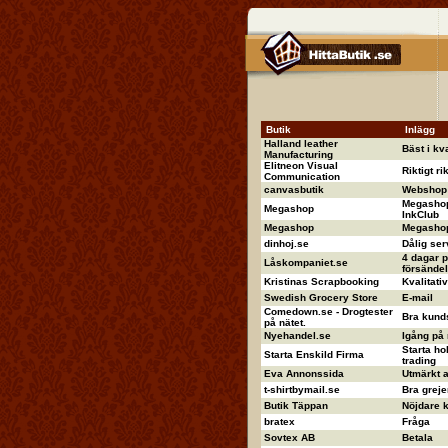
Butik
Inlägg
Halland leather
Bäst i kva
Manufacturing
Elitneon Visual
Riktigt ri
Communication
canvasbutik
Webshop 
Megashop
Megashop
InkClub
Megashop
Megashop 
dinhoj.se
Dålig ser
4 dagar p
Låskompaniet.se
försändel
Kristinas Scrapbooking
Kvalitati
Swedish Grocery Store
E-mail
Comedown.se - Drogtester
Bra kund
på nätet.
Nyehandel.se
Igång på
Starta ho
Starta Enskild Firma
trading
Eva Annonssida
Utmärkt 
t-shirtbymail.se
Bra greje
Butik Täppan
Nöjdare ka
bratex
Fråga
Sovtex AB
Betala