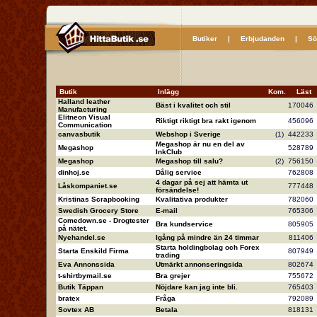
Butiker
|
Erbjudanden
|
Sö
Butik
Inlägg
Kom.
Läs
Halland leather
Bäst i kvalitet och stil
17004
Manufacturing
Elitneon Visual
Riktigt riktigt bra rakt igenom
45609
Communication
canvasbutik
Webshop i Sverige
(1)
44223
Megashop är nu en del av
Megashop
52878
InkClub
Megashop
Megashop till salu?
(2)
75615
dinhoj.se
Dålig service
76280
4 dagar på sej att hämta ut
Låskompaniet.se
77744
försändelse!
Kristinas Scrapbooking
Kvalitativa produkter
78206
Swedish Grocery Store
E-mail
76530
Comedown.se - Drogtester
Bra kundservice
80590
på nätet.
Nyehandel.se
Igång på mindre än 24 timmar
81140
Starta holdingbolag och Forex
Starta Enskild Firma
80794
trading
Eva Annonssida
Utmärkt annonseringsida
80267
t-shirtbymail.se
Bra grejer
75567
Butik Täppan
Nöjdare kan jag inte bli.
76540
bratex
Fråga
79208
Sovtex AB
Betala
81813