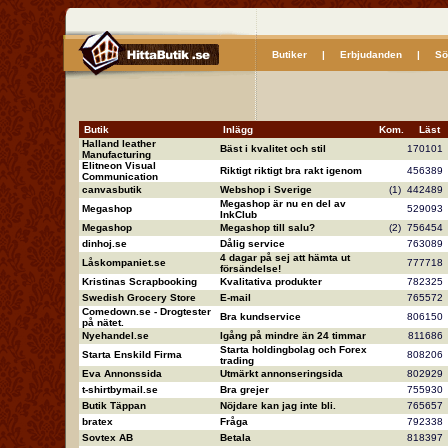
Butiker
|
Erbjudanden
|
Sö
Butik
Inlägg
Kom.
Läs
Halland leather
Bäst i kvalitet och stil
17010
Manufacturing
Elitneon Visual
Riktigt riktigt bra rakt igenom
45638
Communication
canvasbutik
Webshop i Sverige
(1)
44248
Megashop är nu en del av
Megashop
52909
InkClub
Megashop
Megashop till salu?
(2)
75645
dinhoj.se
Dålig service
76308
4 dagar på sej att hämta ut
Låskompaniet.se
77771
försändelse!
Kristinas Scrapbooking
Kvalitativa produkter
78232
Swedish Grocery Store
E-mail
76557
Comedown.se - Drogtester
Bra kundservice
80615
på nätet.
Nyehandel.se
Igång på mindre än 24 timmar
81168
Starta holdingbolag och Forex
Starta Enskild Firma
80820
trading
Eva Annonssida
Utmärkt annonseringsida
80292
t-shirtbymail.se
Bra grejer
75593
Butik Täppan
Nöjdare kan jag inte bli.
76565
bratex
Fråga
79233
Sovtex AB
Betala
81839