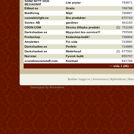
SONZ NYTT OCH
Lite prylar
79387
BEGAGNAT
Ettbud.se
Gratis
76979
Boldliving
Nöjd
79086
cannabislight.se
Bra produkter
97074
Sovtex AB
gardiner
84119
CDON.COM
Skicka tillbaka produkt
(2)
75110
Darkshadow.se
Myyycket bra service!!!
75550
Fredashop
fredashop-butik!
73996
Amuletten
Fin sida
74388
Darkshadow.se
Perfekt
71496
Darkshadow.se
Motörhead
(2)
67750
Norrstar
Fysisk butik
65070
scandinavianstuff.com
Kostnad
64174
sida 1 (46)
<<
>>
Butiker logga in
|
Annonsera
|
Nyhetsbrev
|
Ban
Developed by
Mindstone