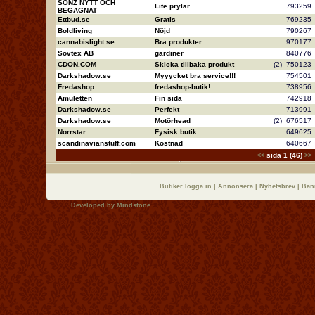
SONZ NYTT OCH
Lite prylar
79325
BEGAGNAT
Ettbud.se
Gratis
76923
Boldliving
Nöjd
79026
cannabislight.se
Bra produkter
97017
Sovtex AB
gardiner
84077
CDON.COM
Skicka tillbaka produkt
(2)
75012
Darkshadow.se
Myyycket bra service!!!
75450
Fredashop
fredashop-butik!
73895
Amuletten
Fin sida
74291
Darkshadow.se
Perfekt
71399
Darkshadow.se
Motörhead
(2)
67651
Norrstar
Fysisk butik
64962
scandinavianstuff.com
Kostnad
64066
sida 1 (46)
<<
>>
Butiker logga in
|
Annonsera
|
Nyhetsbrev
|
Ban
Developed by
Mindstone