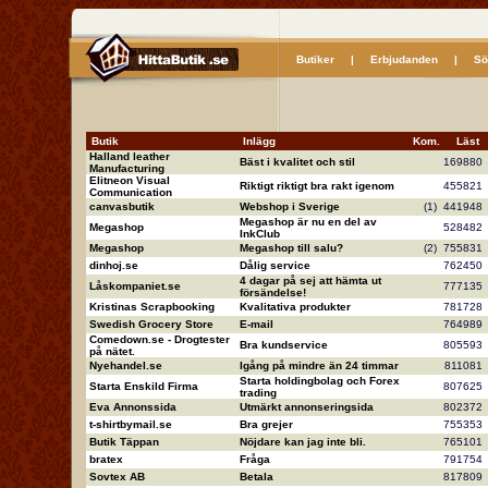
Butiker
|
Erbjudanden
|
Sö
Butik
Inlägg
Kom.
Läs
Halland leather
Bäst i kvalitet och stil
16988
Manufacturing
Elitneon Visual
Riktigt riktigt bra rakt igenom
45582
Communication
canvasbutik
Webshop i Sverige
(1)
44194
Megashop är nu en del av
Megashop
52848
InkClub
Megashop
Megashop till salu?
(2)
75583
dinhoj.se
Dålig service
76245
4 dagar på sej att hämta ut
Låskompaniet.se
77713
försändelse!
Kristinas Scrapbooking
Kvalitativa produkter
78172
Swedish Grocery Store
E-mail
76498
Comedown.se - Drogtester
Bra kundservice
80559
på nätet.
Nyehandel.se
Igång på mindre än 24 timmar
81108
Starta holdingbolag och Forex
Starta Enskild Firma
80762
trading
Eva Annonssida
Utmärkt annonseringsida
80237
t-shirtbymail.se
Bra grejer
75535
Butik Täppan
Nöjdare kan jag inte bli.
76510
bratex
Fråga
79175
Sovtex AB
Betala
81780