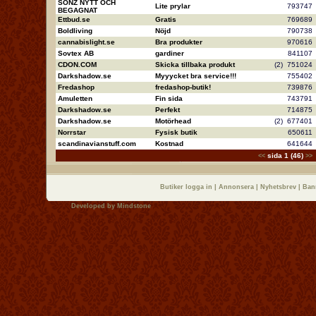
SONZ NYTT OCH
Lite prylar
79374
BEGAGNAT
Ettbud.se
Gratis
76968
Boldliving
Nöjd
79073
cannabislight.se
Bra produkter
97061
Sovtex AB
gardiner
84110
CDON.COM
Skicka tillbaka produkt
(2)
75102
Darkshadow.se
Myyycket bra service!!!
75540
Fredashop
fredashop-butik!
73987
Amuletten
Fin sida
74379
Darkshadow.se
Perfekt
71487
Darkshadow.se
Motörhead
(2)
67740
Norrstar
Fysisk butik
65061
scandinavianstuff.com
Kostnad
64164
sida 1 (46)
<<
>>
Butiker logga in
|
Annonsera
|
Nyhetsbrev
|
Ban
Developed by
Mindstone