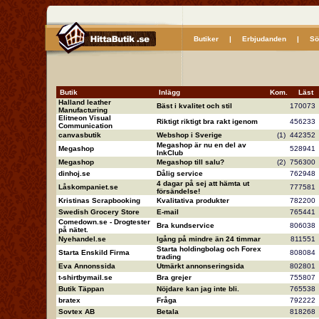
Butiker
|
Erbjudanden
|
Sö
Butik
Inlägg
Kom.
Läs
Halland leather
Bäst i kvalitet och stil
17007
Manufacturing
Elitneon Visual
Riktigt riktigt bra rakt igenom
45623
Communication
canvasbutik
Webshop i Sverige
(1)
44235
Megashop är nu en del av
Megashop
52894
InkClub
Megashop
Megashop till salu?
(2)
75630
dinhoj.se
Dålig service
76294
4 dagar på sej att hämta ut
Låskompaniet.se
77758
försändelse!
Kristinas Scrapbooking
Kvalitativa produkter
78220
Swedish Grocery Store
E-mail
76544
Comedown.se - Drogtester
Bra kundservice
80603
på nätet.
Nyehandel.se
Igång på mindre än 24 timmar
81155
Starta holdingbolag och Forex
Starta Enskild Firma
80808
trading
Eva Annonssida
Utmärkt annonseringsida
80280
t-shirtbymail.se
Bra grejer
75580
Butik Täppan
Nöjdare kan jag inte bli.
76553
bratex
Fråga
79222
Sovtex AB
Betala
81826