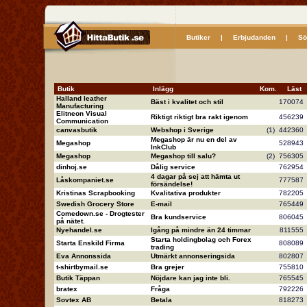
Butiker
|
Erbjudanden
|
Sö
Butik
Inlägg
Kom.
Läs
Halland leather
Bäst i kvalitet och stil
17007
Manufacturing
Elitneon Visual
Riktigt riktigt bra rakt igenom
45623
Communication
canvasbutik
Webshop i Sverige
(1)
44236
Megashop är nu en del av
Megashop
52894
InkClub
Megashop
Megashop till salu?
(2)
75630
dinhoj.se
Dålig service
76295
4 dagar på sej att hämta ut
Låskompaniet.se
77758
försändelse!
Kristinas Scrapbooking
Kvalitativa produkter
78220
Swedish Grocery Store
E-mail
76544
Comedown.se - Drogtester
Bra kundservice
80604
på nätet.
Nyehandel.se
Igång på mindre än 24 timmar
81155
Starta holdingbolag och Forex
Starta Enskild Firma
80808
trading
Eva Annonssida
Utmärkt annonseringsida
80280
t-shirtbymail.se
Bra grejer
75581
Butik Täppan
Nöjdare kan jag inte bli.
76554
bratex
Fråga
79222
Sovtex AB
Betala
81827