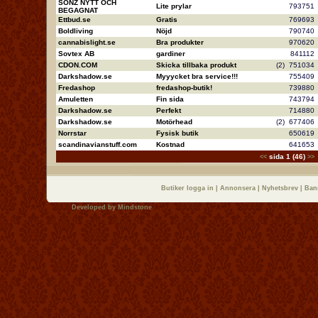
SONZ NYTT OCH
Lite prylar
79375
BEGAGNAT
Ettbud.se
Gratis
76969
Boldliving
Nöjd
79074
cannabislight.se
Bra produkter
97062
Sovtex AB
gardiner
84111
CDON.COM
Skicka tillbaka produkt
(2)
75103
Darkshadow.se
Myyycket bra service!!!
75540
Fredashop
fredashop-butik!
73988
Amuletten
Fin sida
74379
Darkshadow.se
Perfekt
71488
Darkshadow.se
Motörhead
(2)
67740
Norrstar
Fysisk butik
65061
scandinavianstuff.com
Kostnad
64165
sida 1 (46)
<<
>>
Butiker logga in
|
Annonsera
|
Nyhetsbrev
|
Ban
Developed by
Mindstone