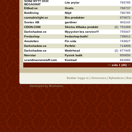
SONZ NYTT OCH
Lite prylar
79379
BEGAGNAT
Ettbud.se
Gratis
76973
Boldliving
Nöjd
79078
cannabislight.se
Bra produkter
97067
Sovtex AB
gardiner
84114
CDON.COM
Skicka tillbaka produkt
(2)
75106
Darkshadow.se
Myyycket bra service!!!
75544
Fredashop
fredashop-butik!
73991
Amuletten
Fin sida
74382
Darkshadow.se
Perfekt
71490
Darkshadow.se
Motörhead
(2)
67744
Norrstar
Fysisk butik
65065
scandinavianstuff.com
Kostnad
64169
sida 1 (46)
<<
>>
Butiker logga in
|
Annonsera
|
Nyhetsbrev
|
Ban
Developed by
Mindstone