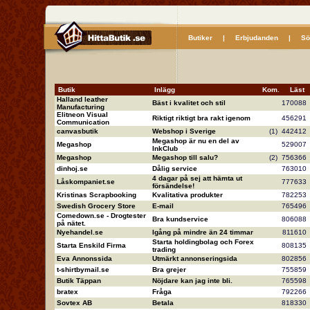
Butiker
|
Erbjudanden
|
Sö
Butik
Inlägg
Kom.
Läs
Halland leather
Bäst i kvalitet och stil
17008
Manufacturing
Elitneon Visual
Riktigt riktigt bra rakt igenom
45629
Communication
canvasbutik
Webshop i Sverige
(1)
44241
Megashop är nu en del av
Megashop
52900
InkClub
Megashop
Megashop till salu?
(2)
75636
dinhoj.se
Dålig service
76301
4 dagar på sej att hämta ut
Låskompaniet.se
77763
försändelse!
Kristinas Scrapbooking
Kvalitativa produkter
78225
Swedish Grocery Store
E-mail
76549
Comedown.se - Drogtester
Bra kundservice
80608
på nätet.
Nyehandel.se
Igång på mindre än 24 timmar
81161
Starta holdingbolag och Forex
Starta Enskild Firma
80813
trading
Eva Annonssida
Utmärkt annonseringsida
80285
t-shirtbymail.se
Bra grejer
75585
Butik Täppan
Nöjdare kan jag inte bli.
76559
bratex
Fråga
79226
Sovtex AB
Betala
81833