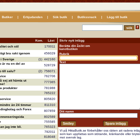
Butiker
|
Erbjudanden
|
Sök butik
|
Butikssnack
|
Lägg till butik
Kom.
Läst
Skriv nytt inlägg
Berätta din åsikt om
litet och stil
170011
kanotbutiken
ktigt bra rakt igenom
456029
Rubrik
i Sverige
(1)
442160
Text
 är nu en del av
528729
till salu?
(2)
756071
vice
762706
å sej att hämta ut
777365
se!
va produkter
781988
765222
service
805820
 mindre än 24 timmar
811310
ldingbolag och Forex
807859
Ditt namn
annonseringsida
802589
r
755585
n jag inte bli.
765323
Vi på HittaButik.se förbehåller oss rätten att radera inlä
792011
som kan uppfattas som stötande, kränkande eller bryte
818048
mot svensk lag.