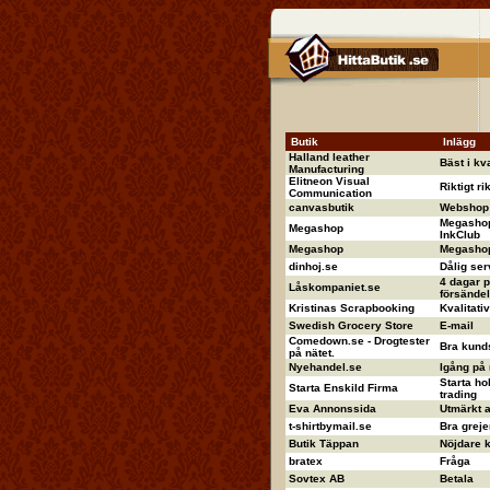
Butik
Inlägg
Halland leather
Bäst i kva
Manufacturing
Elitneon Visual
Riktigt ri
Communication
canvasbutik
Webshop 
Megashop
Megashop
InkClub
Megashop
Megashop 
dinhoj.se
Dålig ser
4 dagar p
Låskompaniet.se
försändel
Kristinas Scrapbooking
Kvalitati
Swedish Grocery Store
E-mail
Comedown.se - Drogtester
Bra kund
på nätet.
Nyehandel.se
Igång på
Starta ho
Starta Enskild Firma
trading
Eva Annonssida
Utmärkt 
t-shirtbymail.se
Bra greje
Butik Täppan
Nöjdare ka
bratex
Fråga
Sovtex AB
Betala