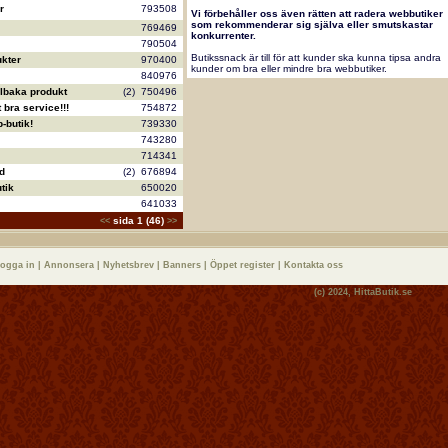
r
793508
Vi förbehåller oss även rätten att radera webbutiker
som rekommenderar sig själva eller smutskastar
769469
konkurrenter.
790504
Butikssnack är till för att kunder ska kunna tipsa andra
kter
970400
kunder om bra eller mindre bra webbutiker.
840976
llbaka produkt
(2)
750496
bra service!!!
754872
-butik!
739330
743280
714341
d
(2)
676894
tik
650020
641033
sida 1 (46)
<<
>>
logga in
|
Annonsera
|
Nyhetsbrev
|
Banners
|
Öppet register
|
Kontakta oss
(c) 2024,
HittaButik.se