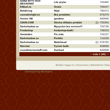
SONZ NYTT OCH
Lite prylar
79346
BEGAGNAT
Ettbud.se
Gratis
76943
Boldliving
Nöjd
79047
cannabislight.se
Bra produkter
97037
Sovtex AB
gardiner
84094
CDON.COM
Skicka tillbaka produkt
(2)
75036
Darkshadow.se
Myyycket bra service!!!
75473
Fredashop
fredashop-butik!
73920
Amuletten
Fin sida
74313
Darkshadow.se
Perfekt
71420
Darkshadow.se
Motörhead
(2)
67676
Norrstar
Fysisk butik
64989
scandinavianstuff.com
Kostnad
64093
sida 1 (46)
<<
>>
Butiker logga in
|
Annonsera
|
Nyhetsbrev
|
Ban
Developed by
Mindstone