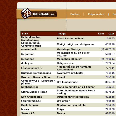
Butiker
|
Erbjudanden
|
Sö
Butik
Inlägg
Kom.
Läs
Halland leather
Bäst i kvalitet och stil
16999
Manufacturing
Elitneon Visual
Riktigt riktigt bra rakt igenom
45599
Communication
canvasbutik
Webshop i Sverige
(1)
44213
Megashop är nu en del av
Megashop
52868
InkClub
Megashop
Megashop till salu?
(2)
75604
dinhoj.se
Dålig service
76266
4 dagar på sej att hämta ut
Låskompaniet.se
77734
försändelse!
Kristinas Scrapbooking
Kvalitativa produkter
78194
Swedish Grocery Store
E-mail
76519
Comedown.se - Drogtester
Bra kundservice
80578
på nätet.
Nyehandel.se
Igång på mindre än 24 timmar
81128
Starta holdingbolag och Forex
Starta Enskild Firma
80782
trading
Eva Annonssida
Utmärkt annonseringsida
80255
t-shirtbymail.se
Bra grejer
75555
Butik Täppan
Nöjdare kan jag inte bli.
76529
bratex
Fråga
79197
Sovtex AB
Betala
81801