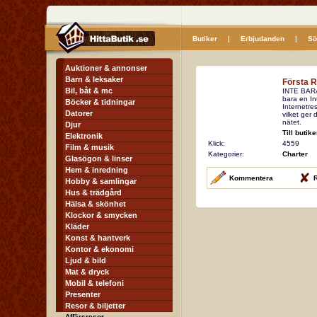
Butiker
|
Erbjudanden
|
Sö
Auktioner & annonser
Barn & leksaker
Första 
Bil, båt & mc
INTE BARA
bara en Int
Böcker & tidningar
Internetre
Datorer
vilket ger
nätet.
Djur
Till butik
Elektronik
Klick:
4559
Film & musik
Kategorier:
Charter
Glasögon & linser
Hem & inredning
Kommentera
R
Hobby & samlingar
Hus & trädgård
Hälsa & skönhet
Klockor & smycken
Kläder
Konst & hantverk
Kontor & ekonomi
Ljud & bild
Mat & dryck
Mobil & telefoni
Presenter
Resor & biljetter
Affärsresor