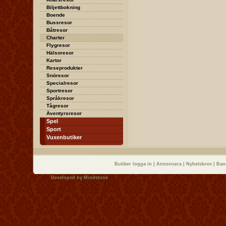
Biljettbokning
Boende
Bussresor
Båtresor
Charter
Flygresor
Hälsoresor
Kartor
Reseprodukter
Snöresor
Specialresor
Sportresor
Språkresor
Tågresor
Äventyrsresor
Spel
Sport
Vuxenbutiker
Butiker logga in
|
Annonsera
|
Nyhetsbrev
|
Ban
Developed by
Mindstone