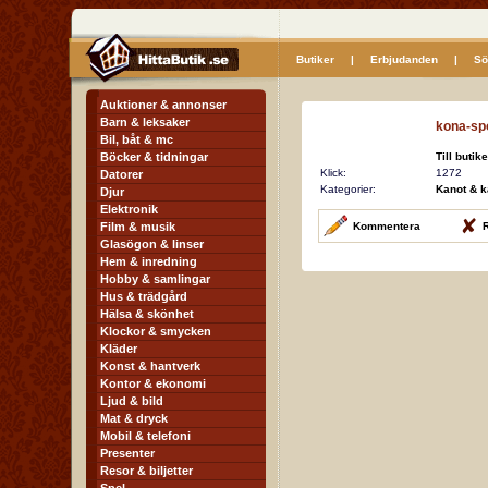
Butiker
|
Erbjudanden
|
Sö
Auktioner & annonser
Barn & leksaker
kona-sp
Bil, båt & mc
Böcker & tidningar
Till butik
Klick:
1272
Datorer
Kategorier:
Kanot & k
Djur
Elektronik
Film & musik
Kommentera
R
Glasögon & linser
Hem & inredning
Hobby & samlingar
Hus & trädgård
Hälsa & skönhet
Klockor & smycken
Kläder
Konst & hantverk
Kontor & ekonomi
Ljud & bild
Mat & dryck
Mobil & telefoni
Presenter
Resor & biljetter