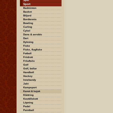
Spel
Sport
Badminton
Basket
Biljard
Bordtennis
Bowling
Curling
Cykel
Dans & aerobic
Dart
Dykning
Fiske
Fiske, flugfiske
Fotboll
Friidrott
Friluftsliv
Golf
Golf, bollar
Handboll
Hockey
Innebandy
Jakt
Kampsport
Kanot & kajak
Klättring
Kosttillskott
Löpning
Padel
Paintball