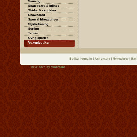
Simning
Skateboard & inlines
Skidor & skridskor
Snowboard
Sport & idrottspriser
Styrketräning
Surfing
Tennis
Övrig sporter
Vuxenbutiker
Butiker logga in
|
Annonsera
|
Nyhetsbrev
|
Ban
Developed by
Mindstone