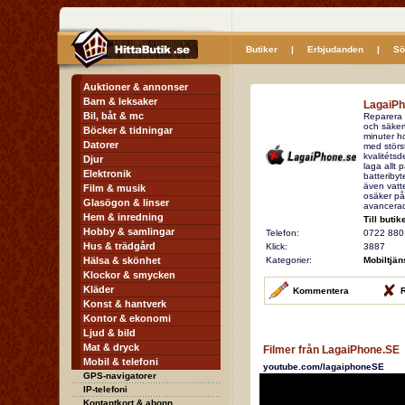
Butiker
|
Erbjudanden
|
Sö
Auktioner & annonser
Barn & leksaker
LagaiPh
Bil, båt & mc
Reparera 
och säkert
Böcker & tidningar
minuter ho
Datorer
med störs
kvalitétsd
Djur
laga allt
Elektronik
batteriby
även vatt
Film & musik
osäker på 
Glasögon & linser
avancera
Hem & inredning
Till butik
Hobby & samlingar
Telefon:
0722 880
Hus & trädgård
Klick:
3887
Hälsa & skönhet
Kategorier:
Mobiltjän
Klockor & smycken
Kläder
Kommentera
R
Konst & hantverk
Kontor & ekonomi
Ljud & bild
Mat & dryck
Filmer från LagaiPhone.SE
Mobil & telefoni
youtube.com/lagaiphoneSE
GPS-navigatorer
IP-telefoni
Kontantkort & abonn.