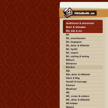
Auktioner & annonser
Barn & leksaker
Bil, båt & mc
Bil
Bil, amerikanare
Bil, begagnat
Bil, delar & tillbehör
Bil, hyrbil
Bil, import
Bil, styling & tuning
Billarm
Bilstereo
Bilvård
Båt
Båt, delar & tillbehör
Däck & fälg
Husbil & husvagn
Körkort
Maskiner
MC
MC, cross & enduro
MC, delar & tillbehör
MC-kläder
Moped