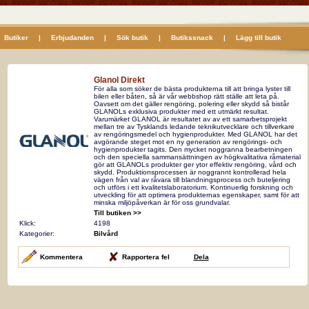
Butiker
|
Erbjudanden
|
Sök butik
|
Butikssnack
|
Lägg till butik
Glanol Direkt
För alla som söker de bästa produkterna till att bringa lyster till
bilen eller båten, så är vår webbshop rätt ställe att leta på.
Oavsett om det gäller rengöring, polering eller skydd så bistår
GLANOLs exklusiva produkter med ett utmärkt resultat.
Varumärket GLANOL är resultatet av av ett samarbetsprojekt
mellan tre av Tysklands ledande teknikutvecklare och tillverkare
av rengöringsmedel och hygienprodukter. Med GLANOL har det
avgörande steget mot en ny generation av rengörings- och
hygienprodukter tagits. Den mycket noggranna bearbetningen
och den speciella sammansättningen av högkvalitativa råmaterial
gör att GLANOLs produkter ger ytor effektiv rengöring, vård och
skydd. Produktionsprocessen är noggrannt kontrollerad hela
vägen från val av råvara till blandningsprocess och buteljering
och utförs i ett kvalitetslaboratorium. Kontinuerlig forskning och
utveckling för att optimera produkternas egenskaper, samt för att
minska miljöpåverkan är för oss grundvalar.
Till butiken >>
Klick:
4198
Kategorier:
Bilvård
Kommentera
Rapportera fel
Dela