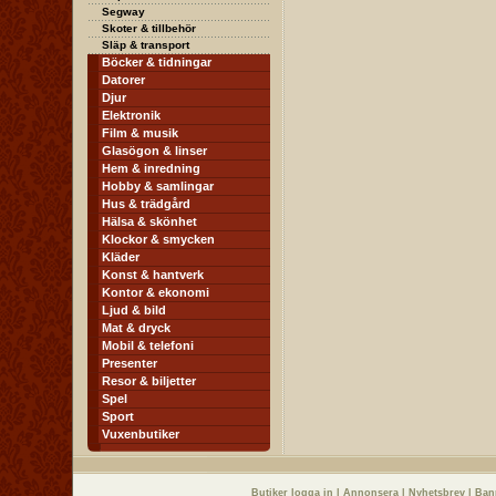
Segway
Skoter & tillbehör
Släp & transport
Böcker & tidningar
Datorer
Djur
Elektronik
Film & musik
Glasögon & linser
Hem & inredning
Hobby & samlingar
Hus & trädgård
Hälsa & skönhet
Klockor & smycken
Kläder
Konst & hantverk
Kontor & ekonomi
Ljud & bild
Mat & dryck
Mobil & telefoni
Presenter
Resor & biljetter
Spel
Sport
Vuxenbutiker
Butiker logga in
|
Annonsera
|
Nyhetsbrev
|
Ban