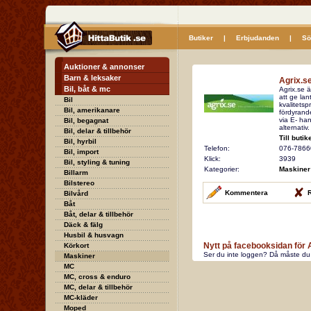
Butiker
|
Erbjudanden
|
Sö
Auktioner & annonser
Barn & leksaker
Agrix.s
Bil, båt & mc
Agrix.se 
att ge lan
Bil
kvalitetsp
Bil, amerikanare
fördyrande
via E- han
Bil, begagnat
alternativ
Bil, delar & tillbehör
Till butik
Bil, hyrbil
Telefon:
076-7866
Bil, import
Klick:
3939
Bil, styling & tuning
Kategorier:
Maskiner
Billarm
Bilstereo
Kommentera
R
Bilvård
Båt
Båt, delar & tillbehör
Däck & fälg
Husbil & husvagn
Nytt på facebooksidan för 
Körkort
Ser du inte loggen? Då måste du 
Maskiner
MC
MC, cross & enduro
MC, delar & tillbehör
MC-kläder
Moped