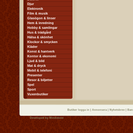
Djur
Elektronik
Film & musik
Glasögon & linser
Hem & inredning
Hobby & samlingar
Hus & trädgård
Hälsa & skönhet
Klockor & smycken
Kläder
Konst & hantverk
Kontor & ekonomi
Ljud & bild
Mat & dryck
Mobil & telefoni
Presenter
Resor & biljetter
Spel
Sport
Vuxenbutiker
Butiker logga in
|
Annonsera
|
Nyhetsbrev
|
Ban
Developed by
Mindstone