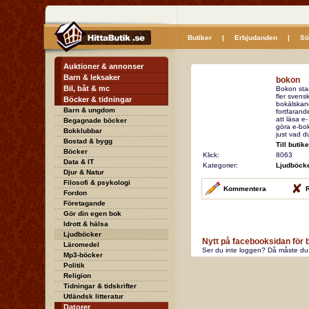
Butiker
|
Erbjudanden
|
Sö
Auktioner & annonser
Barn & leksaker
bokon
Bil, båt & mc
Bokon star
fler svensk
Böcker & tidningar
bokälskand
Barn & ungdom
fortfarand
att läsa e-
Begagnade böcker
göra e-bok
Bokklubbar
just vad d
Bostad & bygg
Till butik
Böcker
Klick:
8063
Data & IT
Kategorier:
Ljudböck
Djur & Natur
Filosofi & psykologi
Kommentera
R
Fordon
Företagande
Gör din egen bok
Idrott & hälsa
Ljudböcker
Nytt på facebooksidan för 
Läromedel
Ser du inte loggen? Då måste du 
Mp3-böcker
Politik
Religion
Tidningar & tidskrifter
Utländsk litteratur
Datorer