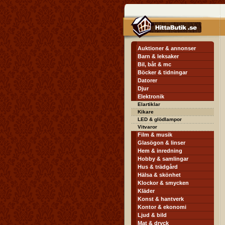
Auktioner & annonser
Barn & leksaker
Bil, båt & mc
Böcker & tidningar
Datorer
Djur
Elektronik
Elartiklar
Kikare
LED & glödlampor
Vitvaror
Film & musik
Glasögon & linser
Hem & inredning
Hobby & samlingar
Hus & trädgård
Hälsa & skönhet
Klockor & smycken
Kläder
Konst & hantverk
Kontor & ekonomi
Ljud & bild
Mat & dryck