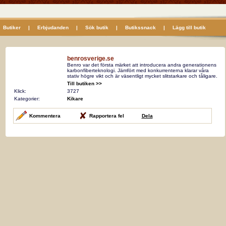
Butiker
|
Erbjudanden
|
Sök butik
|
Butikssnack
|
Lägg till butik
benrosverige.se
Benro var det första märket att introducera andra generationens
karbonfiberteknologi. Jämfört med konkurrenterna klarar våra
stativ högre vikt och är väsentligt mycket slitstarkare och tåligare.
Till butiken >>
Klick:
3727
Kategorier:
Kikare
Kommentera
Rapportera fel
Dela