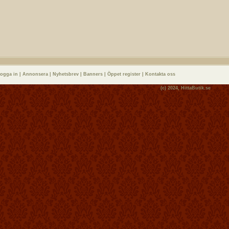
logga in
|
Annonsera
|
Nyhetsbrev
|
Banners
|
Öppet register
|
Kontakta oss
(c) 2024,
HittaButik.se