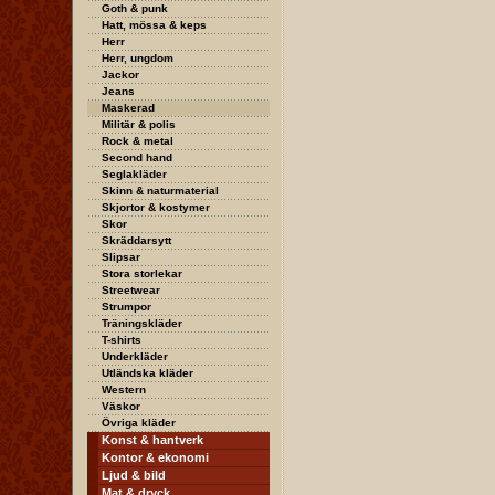
Goth & punk
Hatt, mössa & keps
Herr
Herr, ungdom
Jackor
Jeans
Maskerad
Militär & polis
Rock & metal
Second hand
Seglakläder
Skinn & naturmaterial
Skjortor & kostymer
Skor
Skräddarsytt
Slipsar
Stora storlekar
Streetwear
Strumpor
Träningskläder
T-shirts
Underkläder
Utländska kläder
Western
Väskor
Övriga kläder
Konst & hantverk
Kontor & ekonomi
Ljud & bild
Mat & dryck