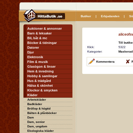
Butiker
|
Erbjudanden
|
Sö
Auktioner & annonser
Barn & leksaker
aliceofs
Bil, båt & mc
Böcker & tidningar
Till butik
Klick:
5322
Datorer
Kategorier:
Maskerad
Djur
Elektronik
Film & musik
Kommentera
R
Glasögon & linser
Hem & inredning
Hobby & samlingar
Hus & trädgård
Hälsa & skönhet
Klockor & smycken
Kläder
Arbetskläder
Badkläder
Bröllop & högtid
Bälten & plånböcker
Dam
Dam, senior
Dam, ungdom
Ekologiska kläder