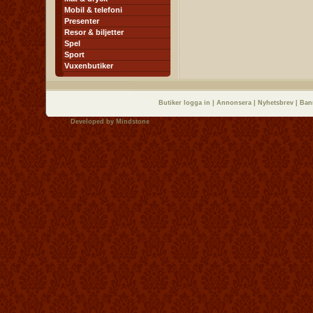
Mobil & telefoni
Presenter
Resor & biljetter
Spel
Sport
Vuxenbutiker
Butiker logga in
|
Annonsera
|
Nyhetsbrev
|
Ban
Developed by
Mindstone