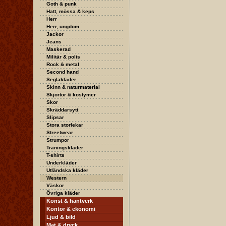
Goth & punk
Hatt, mössa & keps
Herr
Herr, ungdom
Jackor
Jeans
Maskerad
Militär & polis
Rock & metal
Second hand
Seglakläder
Skinn & naturmaterial
Skjortor & kostymer
Skor
Skräddarsytt
Slipsar
Stora storlekar
Streetwear
Strumpor
Träningskläder
T-shirts
Underkläder
Utländska kläder
Western
Väskor
Övriga kläder
Konst & hantverk
Kontor & ekonomi
Ljud & bild
Mat & dryck