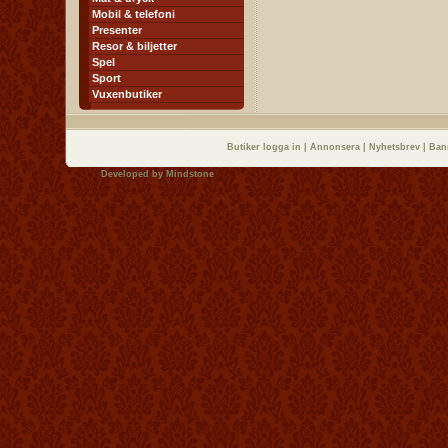
Mobil & telefoni
Presenter
Resor & biljetter
Spel
Sport
Vuxenbutiker
Butiker logga in
|
Annonsera
|
Nyhetsbrev
|
Ban
Developed by
Mindstone