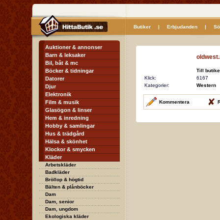
Butiker
|
Erbjudanden
|
Sö
Auktioner & annonser
Barn & leksaker
oldwest
Bil, båt & mc
Böcker & tidningar
Till butik
Klick:
6167
Datorer
Kategorier:
Western
Djur
Elektronik
Film & musik
Kommentera
R
Glasögon & linser
Hem & inredning
Hobby & samlingar
Hus & trädgård
Hälsa & skönhet
Klockor & smycken
Kläder
Arbetskläder
Badkläder
Bröllop & högtid
Bälten & plånböcker
Dam
Dam, senior
Dam, ungdom
Ekologiska kläder