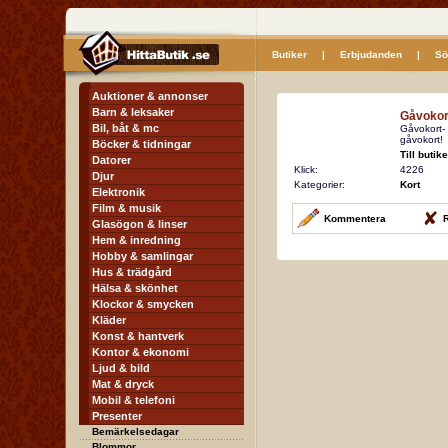
Butiker
|
Erbjudanden
|
Sö
Auktioner & annonser
Barn & leksaker
Gåvokor
Bil, båt & mc
Gåvokort- 
gåvokort!
Böcker & tidningar
Till butik
Datorer
Klick:
4226
Djur
Kategorier:
Kort
Elektronik
Film & musik
Kommentera
R
Glasögon & linser
Hem & inredning
Hobby & samlingar
Hus & trädgård
Hälsa & skönhet
Klockor & smycken
Kläder
Konst & hantverk
Kontor & ekonomi
Ljud & bild
Mat & dryck
Mobil & telefoni
Presenter
Bemärkelsedagar
Blommor