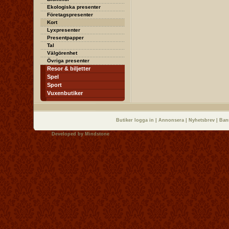
Ekologiska presenter
Företagspresenter
Kort
Lyxpresenter
Presentpapper
Tal
Välgörenhet
Övriga presenter
Resor & biljetter
Spel
Sport
Vuxenbutiker
Butiker logga in
|
Annonsera
|
Nyhetsbrev
|
Ban
Developed by
Mindstone