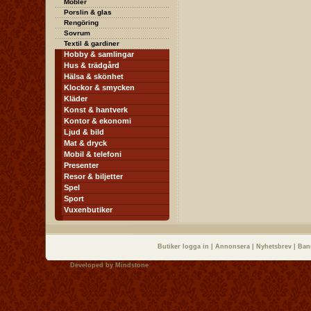
Möbler
Porslin & glas
Rengöring
Sovrum
Textil & gardiner
Hobby & samlingar
Hus & trädgård
Hälsa & skönhet
Klockor & smycken
Kläder
Konst & hantverk
Kontor & ekonomi
Ljud & bild
Mat & dryck
Mobil & telefoni
Presenter
Resor & biljetter
Spel
Sport
Vuxenbutiker
Butiker logga in
|
Annonsera
|
Nyhetsbrev
|
Ban
Developed by
Mindstone