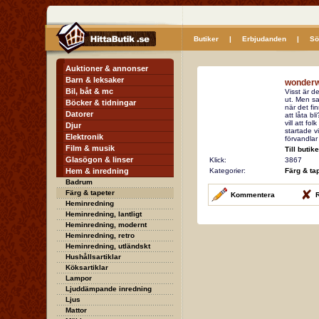
Butiker
|
Erbjudanden
|
Sö
Auktioner & annonser
Barn & leksaker
wonderw
Bil, båt & mc
Visst är d
ut. Men sam
Böcker & tidningar
när det fin
Datorer
att låta bli
vill att fol
Djur
startade v
Elektronik
förvandlar
Film & musik
Till butik
Glasögon & linser
Klick:
3867
Hem & inredning
Kategorier:
Färg & ta
Badrum
Färg & tapeter
Kommentera
R
Heminredning
Heminredning, lantligt
Heminredning, modernt
Heminredning, retro
Heminredning, utländskt
Hushållsartiklar
Köksartiklar
Lampor
Ljuddämpande inredning
Ljus
Mattor