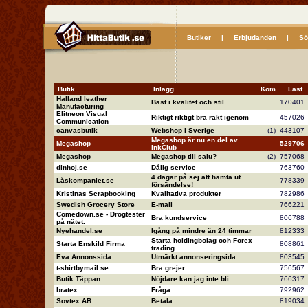
Butiker
|
Erbjudanden
|
Sö
Butik
Inlägg
Kom.
Läs
Halland leather
Bäst i kvalitet och stil
17040
Manufacturing
Elitneon Visual
Riktigt riktigt bra rakt igenom
45702
Communication
canvasbutik
Webshop i Sverige
(1)
44310
Megashop är nu en del av
Megashop
52970
InkClub
Megashop
Megashop till salu?
(2)
75706
dinhoj.se
Dålig service
76376
4 dagar på sej att hämta ut
Låskompaniet.se
77833
försändelse!
Kristinas Scrapbooking
Kvalitativa produkter
78298
Swedish Grocery Store
E-mail
76622
Comedown.se - Drogtester
Bra kundservice
80678
på nätet.
Nyehandel.se
Igång på mindre än 24 timmar
81233
Starta holdingbolag och Forex
Starta Enskild Firma
80886
trading
Eva Annonssida
Utmärkt annonseringsida
80354
t-shirtbymail.se
Bra grejer
75656
Butik Täppan
Nöjdare kan jag inte bli.
76631
bratex
Fråga
79296
Sovtex AB
Betala
81903