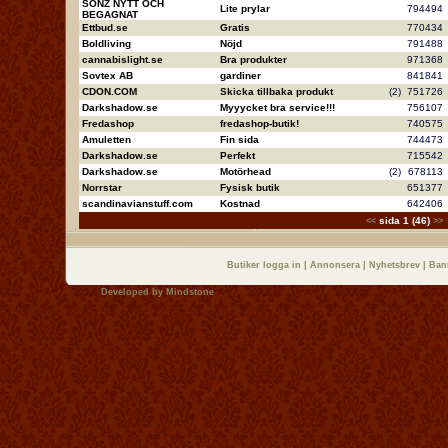
SONZ NYTT OCH
Lite prylar
79449
BEGAGNAT
Ettbud.se
Gratis
77043
Boldliving
Nöjd
79148
cannabislight.se
Bra produkter
97136
Sovtex AB
gardiner
84184
CDON.COM
Skicka tillbaka produkt
(2)
75172
Darkshadow.se
Myyycket bra service!!!
75610
Fredashop
fredashop-butik!
74057
Amuletten
Fin sida
74447
Darkshadow.se
Perfekt
71554
Darkshadow.se
Motörhead
(2)
67811
Norrstar
Fysisk butik
65137
scandinavianstuff.com
Kostnad
64240
sida 1 (46)
<<
>>
Butiker logga in
|
Annonsera
|
Nyhetsbrev
|
Ban
Developed by
Mindstone