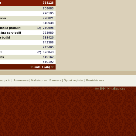
r
793128
769083
790105
kter
970021
840538
llbaka produkt
(2)
749596
bra service!!!
753989
-butik!
738426
742388
713495
d
(2)
676043
tik
649162
640192
sida 1 (46)
<<
>>
logga in
|
Annonsera
|
Nyhetsbrev
|
Banners
|
Öppet register
|
Kontakta oss
(c) 2024,
HittaButik.se