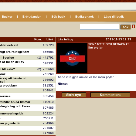
Butiker
|
Erbjudanden
|
Sök butik
|
Butikssnack
|
Lägg till butik
Kom.
Läst
Läs inlägg 2021-11-13 12:33
SONZ NYTT OCH BEGAGNAT
litet och stil
169723
lite prylar
ktigt bra rakt igenom
455684
i Sverige
(1)
441791
 är nu en del av
528331
till salu?
(2)
755668
vice
762269
hade inte gjort om de va lite mera prylar
å sej att hämta ut
776992
se!
/Bengt
va produkter
781551
764841
service
805454
 mindre än 24 timmar
810910
ldingbolag och Forex
807485
annonseringsida
802224
r
755211
n jag inte bli.
764966
791607
817668