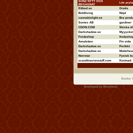
SONZ NYTT OCH
Lite pryla
BEGAGNAT
Ettbud.se
Gratis
Boldliving
Nöjd
cannabislight.se
Bra produ
Sovtex AB
gardiner
CDON.COM
Skicka ti
Darkshadow.se
Myyycket 
Fredashop
fredashop
Amuletten
Fin sida
Darkshadow.se
Perfekt
Darkshadow.se
Motörhea
Norrstar
Fysisk bu
scandinavianstuff.com
Kostnad
Butiker 
Developed by
Mindstone