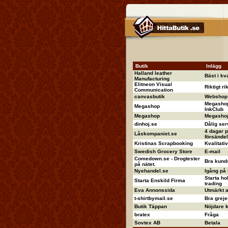
Butik
Inlägg
Halland leather
Bäst i kva
Manufacturing
Elitneon Visual
Riktigt ri
Communication
canvasbutik
Webshop 
Megashop
Megashop
InkClub
Megashop
Megashop 
dinhoj.se
Dålig ser
4 dagar p
Låskompaniet.se
försändel
Kristinas Scrapbooking
Kvalitati
Swedish Grocery Store
E-mail
Comedown.se - Drogtester
Bra kund
på nätet.
Nyehandel.se
Igång på
Starta ho
Starta Enskild Firma
trading
Eva Annonssida
Utmärkt 
t-shirtbymail.se
Bra greje
Butik Täppan
Nöjdare ka
bratex
Fråga
Sovtex AB
Betala