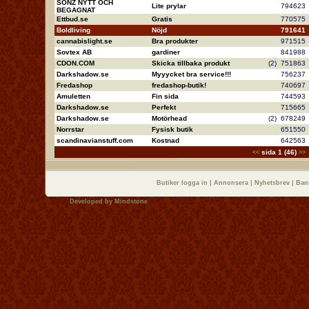
SONZ NYTT OCH
Lite prylar
79462
BEGAGNAT
Ettbud.se
Gratis
77057
Boldliving
Nöjd
79164
cannabislight.se
Bra produkter
97151
Sovtex AB
gardiner
84198
CDON.COM
Skicka tillbaka produkt
(2)
75186
Darkshadow.se
Myyycket bra service!!!
75623
Fredashop
fredashop-butik!
74069
Amuletten
Fin sida
74459
Darkshadow.se
Perfekt
71566
Darkshadow.se
Motörhead
(2)
67824
Norrstar
Fysisk butik
65155
scandinavianstuff.com
Kostnad
64256
sida 1 (46)
<<
>>
Butiker logga in
|
Annonsera
|
Nyhetsbrev
|
Ban
Developed by
Mindstone