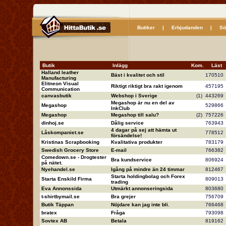
Butiker
|
Erbjudanden
|
Sö
Butik
Inlägg
Kom.
Läs
Halland leather
Bäst i kvalitet och stil
17051
Manufacturing
Elitneon Visual
Riktigt riktigt bra rakt igenom
45719
Communication
canvasbutik
Webshop i Sverige
(1)
44326
Megashop är nu en del av
Megashop
52986
InkClub
Megashop
Megashop till salu?
(2)
75722
dinhoj.se
Dålig service
76394
4 dagar på sej att hämta ut
Låskompaniet.se
77851
försändelse!
Kristinas Scrapbooking
Kvalitativa produkter
78317
Swedish Grocery Store
E-mail
76638
Comedown.se - Drogtester
Bra kundservice
80692
på nätet.
Nyehandel.se
Igång på mindre än 24 timmar
81246
Starta holdingbolag och Forex
Starta Enskild Firma
80901
trading
Eva Annonssida
Utmärkt annonseringsida
80368
t-shirtbymail.se
Bra grejer
75670
Butik Täppan
Nöjdare kan jag inte bli.
76646
bratex
Fråga
79309
Sovtex AB
Betala
81916