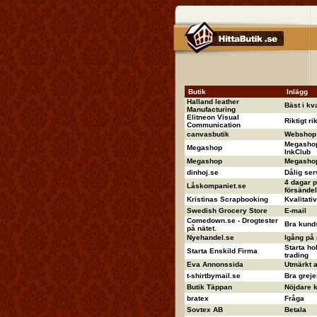
Butik
Inlägg
Halland leather
Bäst i kva
Manufacturing
Elitneon Visual
Riktigt ri
Communication
canvasbutik
Webshop 
Megashop
Megashop
InkClub
Megashop
Megashop 
dinhoj.se
Dålig ser
4 dagar p
Låskompaniet.se
försändel
Kristinas Scrapbooking
Kvalitati
Swedish Grocery Store
E-mail
Comedown.se - Drogtester
Bra kund
på nätet.
Nyehandel.se
Igång på
Starta ho
Starta Enskild Firma
trading
Eva Annonssida
Utmärkt 
t-shirtbymail.se
Bra greje
Butik Täppan
Nöjdare ka
bratex
Fråga
Sovtex AB
Betala