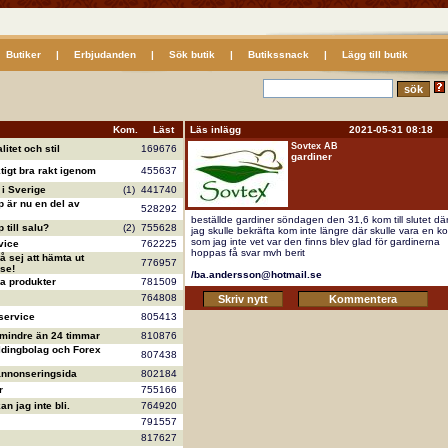
Butiker
|
Erbjudanden
|
Sök butik
|
Butikssnack
|
Lägg till butik
Kom.
Läst
Läs inlägg 2021-05-31 08:18
Sovtex AB
litet och stil
169676
gardiner
ktigt bra rakt igenom
455637
i Sverige
(1)
441740
 är nu en del av
528292
beställde gardiner söndagen den 31,6 kom till slutet dä
till salu?
(2)
755628
jag skulle bekräfta kom inte längre där skulle vara en k
som jag inte vet var den finns blev glad för gardinerna
vice
762225
hoppas få svar mvh berit
å sej att hämta ut
776957
se!
/ba.andersson@hotmail.se
va produkter
781509
764808
service
805413
 mindre än 24 timmar
810876
ldingbolag och Forex
807438
annonseringsida
802184
r
755166
n jag inte bli.
764920
791557
817627