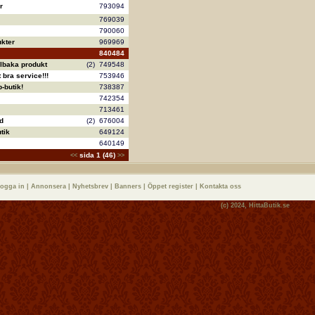
r
793094
769039
790060
kter
969969
840484
llbaka produkt
(2)
749548
bra service!!!
753946
-butik!
738387
742354
713461
d
(2)
676004
tik
649124
640149
sida 1 (46)
<<
>>
logga in
|
Annonsera
|
Nyhetsbrev
|
Banners
|
Öppet register
|
Kontakta oss
(c) 2024,
HittaButik.se