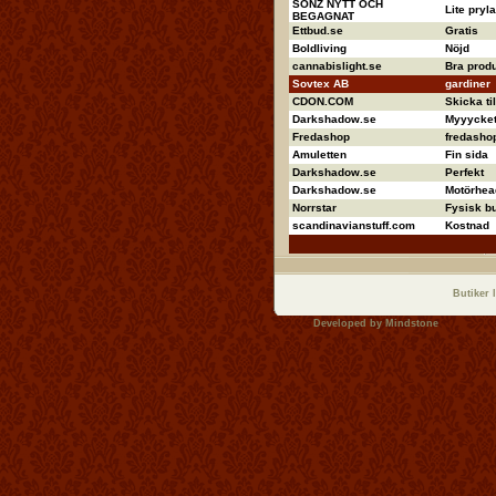
SONZ NYTT OCH
Lite pryla
BEGAGNAT
Ettbud.se
Gratis
Boldliving
Nöjd
cannabislight.se
Bra produ
Sovtex AB
gardiner
CDON.COM
Skicka ti
Darkshadow.se
Myyycket 
Fredashop
fredashop
Amuletten
Fin sida
Darkshadow.se
Perfekt
Darkshadow.se
Motörhea
Norrstar
Fysisk bu
scandinavianstuff.com
Kostnad
Butiker 
Developed by
Mindstone