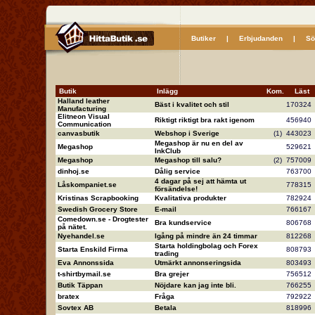
Butiker
|
Erbjudanden
|
Sö
Butik
Inlägg
Kom.
Läs
Halland leather
Bäst i kvalitet och stil
17032
Manufacturing
Elitneon Visual
Riktigt riktigt bra rakt igenom
45694
Communication
canvasbutik
Webshop i Sverige
(1)
44302
Megashop är nu en del av
Megashop
52962
InkClub
Megashop
Megashop till salu?
(2)
75700
dinhoj.se
Dålig service
76370
4 dagar på sej att hämta ut
Låskompaniet.se
77831
försändelse!
Kristinas Scrapbooking
Kvalitativa produkter
78292
Swedish Grocery Store
E-mail
76616
Comedown.se - Drogtester
Bra kundservice
80676
på nätet.
Nyehandel.se
Igång på mindre än 24 timmar
81226
Starta holdingbolag och Forex
Starta Enskild Firma
80879
trading
Eva Annonssida
Utmärkt annonseringsida
80349
t-shirtbymail.se
Bra grejer
75651
Butik Täppan
Nöjdare kan jag inte bli.
76625
bratex
Fråga
79292
Sovtex AB
Betala
81899