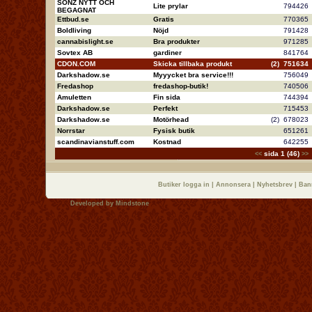
SONZ NYTT OCH
Lite prylar
79442
BEGAGNAT
Ettbud.se
Gratis
77036
Boldliving
Nöjd
79142
cannabislight.se
Bra produkter
97128
Sovtex AB
gardiner
84176
CDON.COM
Skicka tillbaka produkt
(2)
75163
Darkshadow.se
Myyycket bra service!!!
75604
Fredashop
fredashop-butik!
74050
Amuletten
Fin sida
74439
Darkshadow.se
Perfekt
71545
Darkshadow.se
Motörhead
(2)
67802
Norrstar
Fysisk butik
65126
scandinavianstuff.com
Kostnad
64225
sida 1 (46)
<<
>>
Butiker logga in
|
Annonsera
|
Nyhetsbrev
|
Ban
Developed by
Mindstone