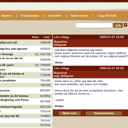
Butiker
|
Erbjudanden
|
Sök butik
|
Butikssnack
|
Lägg till butik
Kom.
Läst
Läs inlägg 2005-07-27 16:09
Megashop
litet och stil
169636
billigaste
ktigt bra rakt igenom
455624
helt klart billigaste priserna jag hittat!
köpte epson patroner samt hp patroner, ingen skillnad
i Sverige
(1)
441718
mot original förutom att de kostar 1/3 av original priset!!!
 är nu en del av
528269
/Anna
till salu?
(2)
755605
Läs inlägg 2006-01-27 20:24
vice
762199
Megashop
å sej att hämta ut
776936
ang: billigaste
se!
va produkter
781490
testat dem nu, (efter jag läst din rek).
kan bara bekräfta, bra priser och kvalitet.
764785
service
805397
minus dock för att de inte accepterar kontokort, men
betala via faktura funkar ju.
 mindre än 24 timmar
810851
ldingbolag och Forex
/ petter
807406
/Petter
annonseringsida
802158
r
755144
n jag inte bli.
764902
791542
817611