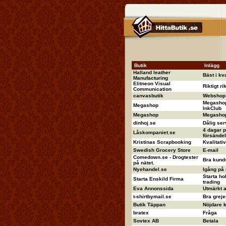
Butik
Inlägg
Halland leather
Bäst i kva
Manufacturing
Elitneon Visual
Riktigt ri
Communication
canvasbutik
Webshop 
Megashop
Megashop
InkClub
Megashop
Megashop 
dinhoj.se
Dålig ser
4 dagar p
Låskompaniet.se
försändel
Kristinas Scrapbooking
Kvalitati
Swedish Grocery Store
E-mail
Comedown.se - Drogtester
Bra kund
på nätet.
Nyehandel.se
Igång på
Starta ho
Starta Enskild Firma
trading
Eva Annonssida
Utmärkt 
t-shirtbymail.se
Bra greje
Butik Täppan
Nöjdare ka
bratex
Fråga
Sovtex AB
Betala