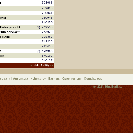
r
793068
769023
790041
kter
969946
840450
llbaka produkt
(2)
749533
bra service!!!
753929
-butik!
738367
742335
713433
d
(2)
675988
tik
649102
640137
sida 1 (46)
<<
>>
logga in
|
Annonsera
|
Nyhetsbrev
|
Banners
|
Öppet register
|
Kontakta oss
(c) 2024,
HittaButik.se