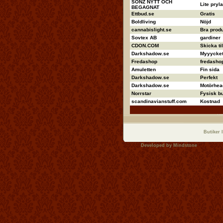
SONZ NYTT OCH
Lite pryla
BEGAGNAT
Ettbud.se
Gratis
Boldliving
Nöjd
cannabislight.se
Bra produ
Sovtex AB
gardiner
CDON.COM
Skicka ti
Darkshadow.se
Myyycket 
Fredashop
fredashop
Amuletten
Fin sida
Darkshadow.se
Perfekt
Darkshadow.se
Motörhea
Norrstar
Fysisk bu
scandinavianstuff.com
Kostnad
Butiker 
Developed by
Mindstone